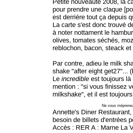
Petite nouveauté 2008, la ca
pour prendre une claque [pou
est derrière tout ça depuis qu
La carte s'est donc trouvé 
à noter nottament le hamburg
olives, tomates séchés, moz
reblochon, bacon, steack et t
Par contre, adieu le milk sh
shake "after eight get27"... (b
Le
incredible
est toujours là
mention : "si vous finissez v
milkshake", et il est toujour
Ne vous méprenez 
Annette's Diner Restaurant, 
besoin de billets d'entrées p
Accès : RER A : Marne La Va