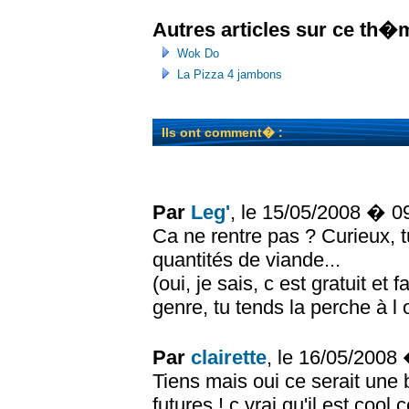
Autres articles sur ce th�
Wok Do
La Pizza 4 jambons
Ils ont comment� :
Par
Leg'
, le 15/05/2008 � 0
Ca ne rentre pas ? Curieux, t
quantités de viande...
(oui, je sais, c est gratuit et
genre, tu tends la perche à l 
Par
clairette
, le 16/05/2008
Tiens mais oui ce serait une
futures ! c vrai qu'il est cool 