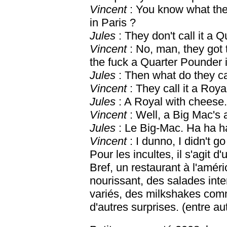
Vincent
: You know what the
in Paris ?
Jules
: They don't call it a
Vincent
: No, man, they got
the fuck a Quarter Pounder i
Jules
: Then what do they cal
Vincent
: They call it a Roy
Jules
: A Royal with cheese
Vincent
: Well, a Big Mac's 
Jules
: Le Big-Mac. Ha ha h
Vincent
: I dunno, I didn't g
Pour les incultes, il s'agit d
Bref, un restaurant à l'amé
nourissant, des salades int
variés, des milkshakes comm
d'autres surprises. (entre au