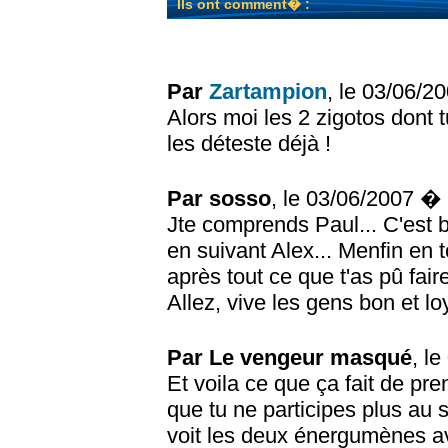
Ils ont comment� :
Par
Zartampion
, le 03/06/
Alors moi les 2 zigotos dont t
les déteste déjà !
Par sosso
, le 03/06/2007 �
Jte comprends Paul... C'est 
en suivant Alex... Menfin en t
après tout ce que t'as pû fair
Allez, vive les gens bon et lo
Par Le vengeur masqué
, l
Et voila ce que ça fait de pre
que tu ne participes plus au 
voit les deux énergumènes ave