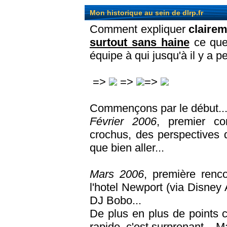
Mon historique au sein de dlrp.fr
Comment expliquer
claire
surtout sans haine
ce que 
équipe à qui jusqu'à il y a pe
=>
=>
=>
Commençons par le début..
Février 2006
, premier c
crochus, des perspectives 
que bien aller...
Mars 2006
, première renc
l'hotel Newport (via Disney 
DJ Bobo...
De plus en plus de points 
rapide, c'est surprenant... 