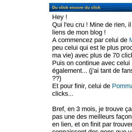
Du click encore du click
Hey !
Qui l'eu cru ! Mine de rien, i
liens de mon blog !
A commencez par celui de
peu celui qui est le plus pr
ma vie) avec plus de 70 clic
Puis on continue avec celui
également... (j'ai tant de fa
??)
Et pour finir, celui de
Pommal
clicks...
Bref, en 3 mois, je trouve ça 
pas une des meilleurs façon
en lien, et on finit par trou
connaissent des gens que v