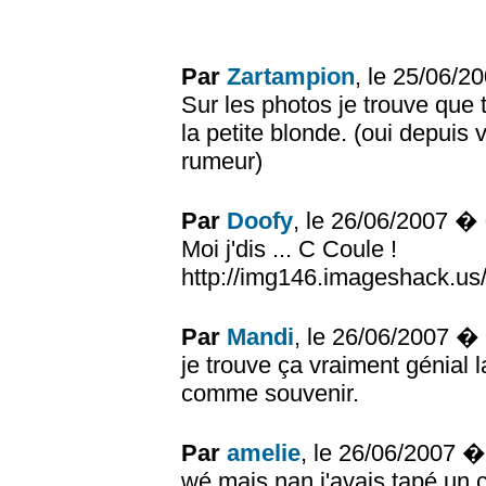
Par
Zartampion
, le 25/06/
Sur les photos je trouve que 
la petite blonde. (oui depuis 
rumeur)
Par
Doofy
, le 26/06/2007 �
Moi j'dis ... C Coule !
http://img146.imageshack.u
Par
Mandi
, le 26/06/2007 �
je trouve ça vraiment génial 
comme souvenir.
Par
amelie
, le 26/06/2007 
wé mais nan j'avais tapé un c