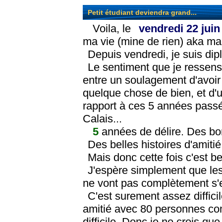
Petit étudiant deviendra grand...
Voila, le
vendredi 22 juin
ma vie (mine de rien) aka ma 
Depuis vendredi, je suis di
Le sentiment que je ressens
entre un soulagement d'avoir f
quelque chose de bien, et d'u
rapport à ces 5 années pass
Calais...
5
années de délire. Des bo
Des belles histoires d'amitié
Mais donc cette fois c'est bel
J'espère simplement que les
ne vont pas complètement s'e
C'est surement assez diffici
amitié avec 80 personnes com
difficile. Donc je ne crois que