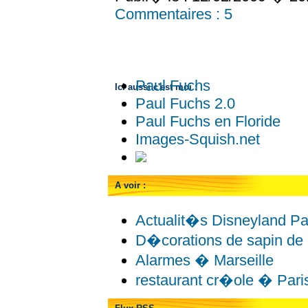
Commentaires :
5
Paul Fuchs
Ici aussi c'est moi :
Paul Fuchs 2.0
Paul Fuchs en Floride
Images-Squish.net
A voir :
Actualit�s Disneyland Pa
D�corations de sapin de
Alarmes � Marseille
restaurant cr�ole � Pari