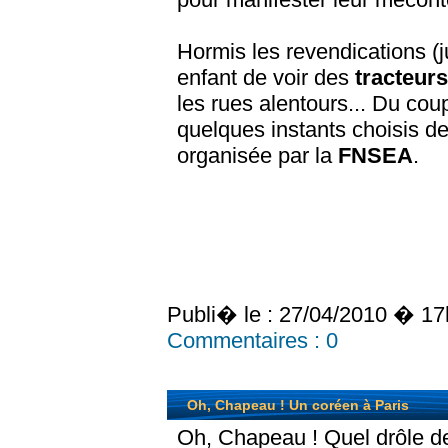
Hormis les revendications (ju
enfant de voir des
tracteur
les rues alentours... Du coup,
quelques instants choisis d
organisée par la
FNSEA
.
Publi� le :
27/04/2010 � 17
Commentaires :
0
Oh, Chapeau ! Un coréen à Paris
Oh, Chapeau ! Quel drôle 