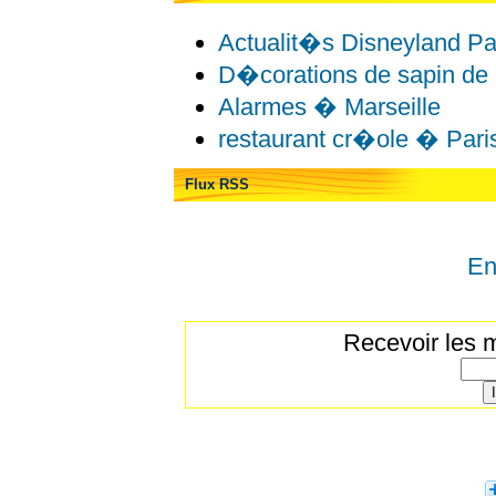
Actualit�s Disneyland Pa
D�corations de sapin de
Alarmes � Marseille
restaurant cr�ole � Pari
Flux RSS
En
Recevoir les m