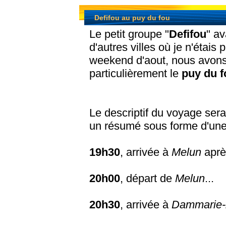
Defifou au puy du fou
Le petit groupe "
Defifou
" av
d'autres villes où je n'étais
weekend d'aout, nous avons 
particulièrement le
puy du f
Le descriptif du voyage serai
un résumé sous forme d'une 
19h30
, arrivée à
Melun
aprè
20h00
, départ de
Melun
...
20h30
, arrivée à
Dammarie-