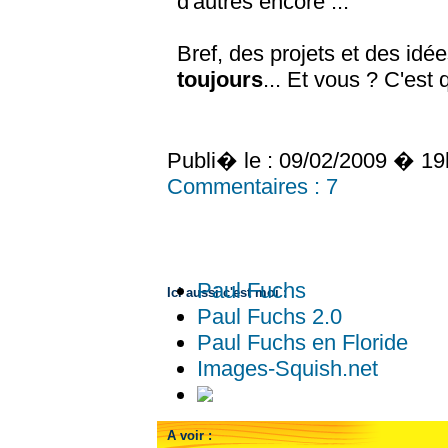
d'autres encore ...
Bref, des projets et des idée
toujours
... Et vous ? C'est 
Publi� le :
09/02/2009 � 19
Commentaires :
7
Paul Fuchs
Ici aussi c'est moi :
Paul Fuchs 2.0
Paul Fuchs en Floride
Images-Squish.net
A voir :