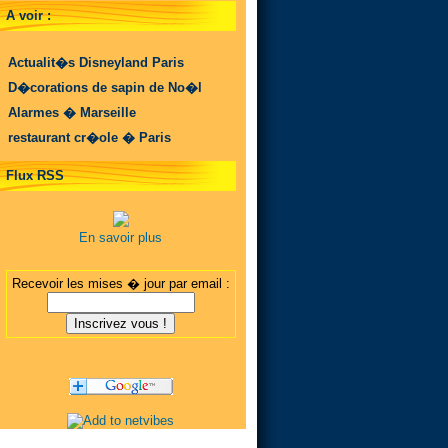
A voir :
Actualit�s Disneyland Paris
D�corations de sapin de No�l
Alarmes � Marseille
restaurant cr�ole � Paris
Flux RSS
En savoir plus
Recevoir les mises � jour par email :