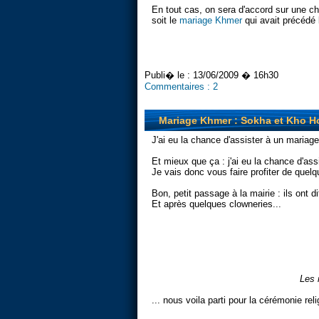
En tout cas, on sera d'accord sur une ch
soit le
mariage Khmer
qui avait précédé l
Publi� le :
13/06/2009 � 16h30
Commentaires :
2
Mariage Khmer : Sokha et Kho H
J'ai eu la chance d'assister à un maria
Et mieux que ça : j'ai eu la chance d'a
Je vais donc vous faire profiter de quel
Bon, petit passage à la mairie : ils ont di
Et après quelques clowneries...
Les 
... nous voila parti pour la cérémonie reli