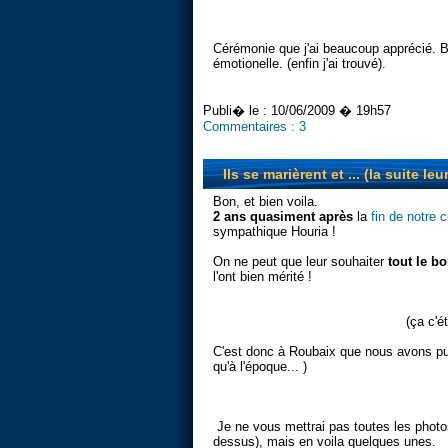
Cérémonie que j'ai beaucoup apprécié.
émotionelle. (enfin j'ai trouvé).
Publi� le :
10/06/2009 � 19h57
Commentaires :
3
Ils se marièrent et ... (la suite le
Bon, et bien voila.
2 ans quasiment après
la
fin de notre 
sympathique Houria !
On ne peut que leur souhaiter
tout le b
l'ont bien mérité !
(ça c'ét
C'est donc à Roubaix que nous avons pu 
qu'à l'époque... )
Je ne vous mettrai pas toutes les photos
dessus), mais en voila quelques unes.