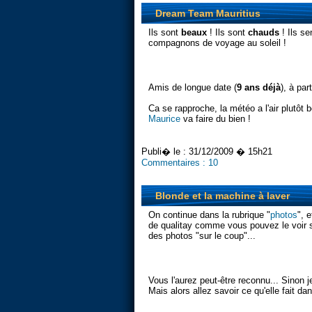
Dream Team Mauritius
Ils sont
beaux
! Ils sont
chauds
! Ils s
compagnons de voyage au soleil !
Amis de longue date (
9 ans déjà
), à par
Ca se rapproche, la météo a l'air plutôt
Maurice
va faire du bien !
Publi� le :
31/12/2009 � 15h21
Commentaires :
10
Blonde et la machine à laver
On continue dans la rubrique "
photos
", 
de qualitay comme vous pouvez le voir s
des photos "sur le coup"...
Vous l'aurez peut-être reconnu... Sinon je
Mais alors allez savoir ce qu'elle fait da