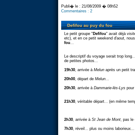
Publi� le :
21/08/2009 � 08h52
Commentaires :
2
Defifou au puy du fou
Le petit groupe "
Defifou
" avait déjà visit
etc), et en ce petit weekend d'aout, nous
fou
...
Le descriptif du voyage serait trop long
de petites photos...
19h30
, arrivée à
Melun
après un petit tr
20h00
, départ de
Melun
...
20h30
, arrivée à
Dammarie-lès-Lys
pour
21h30
, véritable départ... (en même temps
2h30
, arrivée à
St Jean de Mont
, pas le
7h30
, réveil... plus ou moins laborieux...