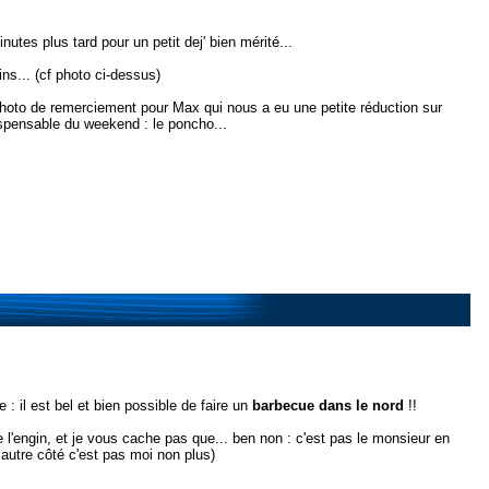
inutes plus tard pour un petit dej' bien mérité...
ains... (cf photo ci-dessus)
 photo de remerciement pour Max qui nous a eu une petite réduction sur
dispensable du weekend : le poncho...
 : il est bel et bien possible de faire un
barbecue dans le nord
!!
 l'engin, et je vous cache pas que... ben non : c'est pas le monsieur en
n autre côté c'est pas moi non plus)