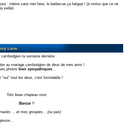
ose : même sans rien faire, le barbecue ça fatigue ! (à moins que ce ne
a veille)
ouy Lane
ge cambodgien la semaine dernière.
ssiter au mariage cambodgien de deux de mes amis !
ques photos
bien sympathiques
...
t "oui" tout les deux, c'est formidable !
Très beau chapeau rose
Banzai
!!
mariés ... et mes groopies... (ou pas)
gieuse...