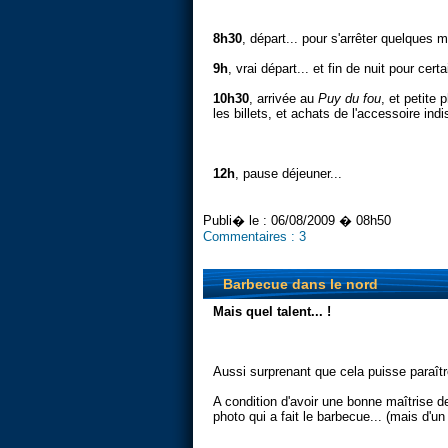
8h30
, départ... pour s'arrêter quelques m
9h
, vrai départ... et fin de nuit pour cert
10h30
, arrivée au
Puy du fou
, et petite
les billets, et achats de l'accessoire in
12h
, pause déjeuner...
Publi� le :
06/08/2009 � 08h50
Commentaires :
3
Barbecue dans le nord
Mais quel talent... !
Aussi surprenant que cela puisse paraître
A condition d'avoir une bonne maîtrise de
photo qui a fait le barbecue... (mais d'u